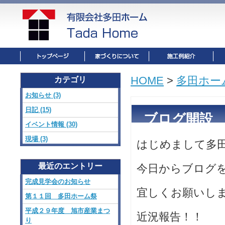
HOME
>
多田ホー
カテゴリ
お知らせ (3)
日記 (15)
ブログ開設
イベント情報 (30)
現場 (3)
はじめまして多
最近のエントリー
今日からブログ
完成見学会のお知らせ
宜しくお願いし
第１１回 多田ホーム祭
平成２９年度 旭市産業まつ
近況報告！！
り