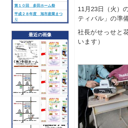
第１０回 多田ホーム祭
11月23日（火
平成２８年度 旭市産業まつ
ティバル」の準
り
社長がせっせと
最近の画像
います）